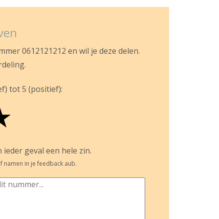
jven
ummer 0612121212 en wil je deze delen.
rdeling.
) tot 5 (positief):
★
 ieder geval een hele zin.
f namen in je feedback aub.