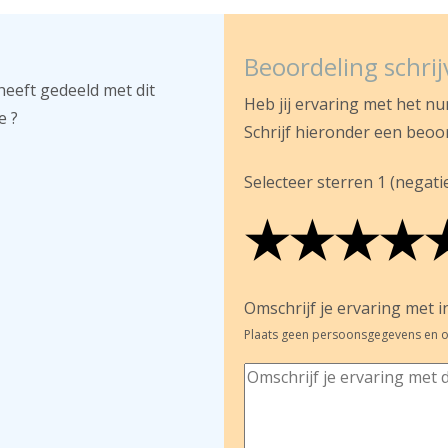
Beoordeling schri
heeft gedeeld met dit
Heb jij ervaring met het n
e ?
Schrijf hieronder een beoo
Selecteer sterren 1 (negatief
★
★
★
★
★
★
★
★
★
★
★
★
★
★
Omschrijf je ervaring met in
Plaats geen persoonsgegevens en o