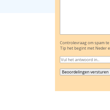
Controlevraag om spam te 
Tip het begint met Neder e