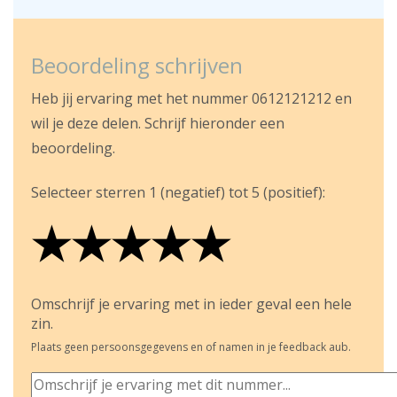
Beoordeling schrijven
Heb jij ervaring met het nummer 0612121212 en
wil je deze delen. Schrijf hieronder een
beoordeling.
Selecteer sterren 1 (negatief) tot 5 (positief):
★
★
★
★
★
★
★
★
★
★
★
★
★
★
★
Omschrijf je ervaring met in ieder geval een hele
zin.
Plaats geen persoonsgegevens en of namen in je feedback aub.