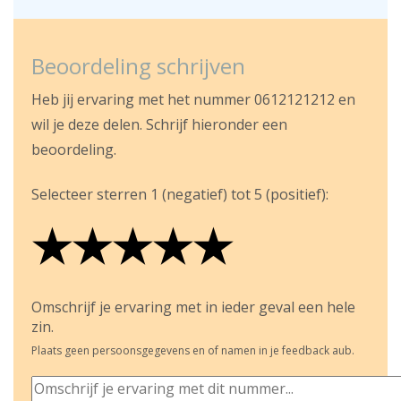
Beoordeling schrijven
Heb jij ervaring met het nummer 0612121212 en
wil je deze delen. Schrijf hieronder een
beoordeling.
Selecteer sterren 1 (negatief) tot 5 (positief):
★
★
★
★
★
★
★
★
★
★
★
★
★
★
★
Omschrijf je ervaring met in ieder geval een hele
zin.
Plaats geen persoonsgegevens en of namen in je feedback aub.