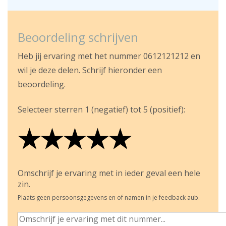
Beoordeling schrijven
Heb jij ervaring met het nummer 0612121212 en
wil je deze delen. Schrijf hieronder een
beoordeling.
Selecteer sterren 1 (negatief) tot 5 (positief):
★
★
★
★
★
★
★
★
★
★
★
★
★
★
★
Omschrijf je ervaring met in ieder geval een hele
zin.
Plaats geen persoonsgegevens en of namen in je feedback aub.