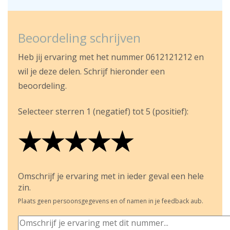
Beoordeling schrijven
Heb jij ervaring met het nummer 0612121212 en
wil je deze delen. Schrijf hieronder een
beoordeling.
Selecteer sterren 1 (negatief) tot 5 (positief):
★
★
★
★
★
★
★
★
★
★
★
★
★
★
★
Omschrijf je ervaring met in ieder geval een hele
zin.
Plaats geen persoonsgegevens en of namen in je feedback aub.