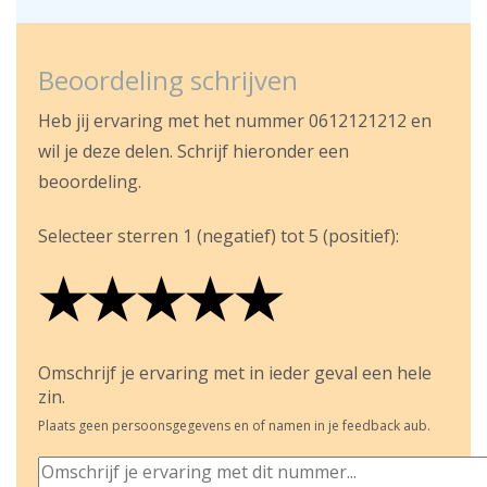
Beoordeling schrijven
Heb jij ervaring met het nummer 0612121212 en
wil je deze delen. Schrijf hieronder een
beoordeling.
Selecteer sterren 1 (negatief) tot 5 (positief):
★
★
★
★
★
★
★
★
★
★
★
★
★
★
★
Omschrijf je ervaring met in ieder geval een hele
zin.
Plaats geen persoonsgegevens en of namen in je feedback aub.