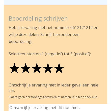
Beoordeling schrijven
Heb jij ervaring met het nummer 0612121212 en
wil je deze delen. Schrijf hieronder een
beoordeling.
Selecteer sterren 1 (negatief) tot 5 (positief):
★
★
★
★
★
★
★
★
★
★
★
★
★
★
★
Omschrijf je ervaring met in ieder geval een hele
zin.
Plaats geen persoonsgegevens en of namen in je feedback aub.