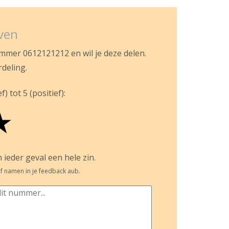
jven
ummer 0612121212 en wil je deze delen.
rdeling.
) tot 5 (positief):
★
 ieder geval een hele zin.
f namen in je feedback aub.