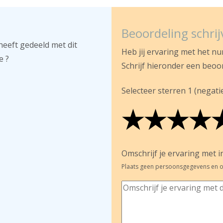
Beoordeling schri
heeft gedeeld met dit
Heb jij ervaring met het n
e ?
Schrijf hieronder een beoo
Selecteer sterren 1 (negatief
★
★
★
★
★
★
★
★
★
★
★
★
★
★
Omschrijf je ervaring met in
Plaats geen persoonsgegevens en o