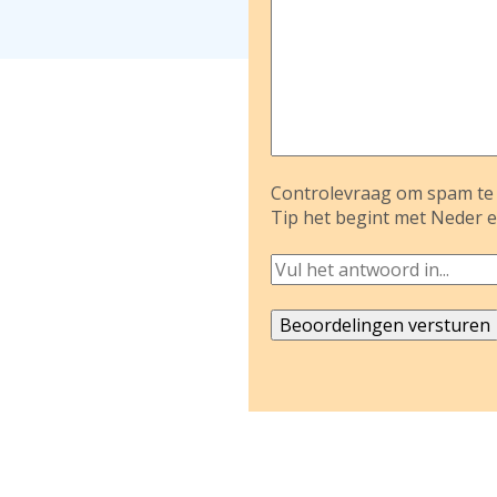
Controlevraag om spam te 
Tip het begint met Neder e