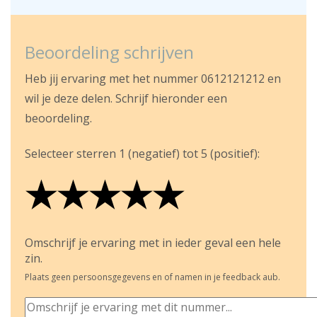
Beoordeling schrijven
Heb jij ervaring met het nummer 0612121212 en
wil je deze delen. Schrijf hieronder een
beoordeling.
Selecteer sterren 1 (negatief) tot 5 (positief):
★
★
★
★
★
★
★
★
★
★
★
★
★
★
★
Omschrijf je ervaring met in ieder geval een hele
zin.
Plaats geen persoonsgegevens en of namen in je feedback aub.