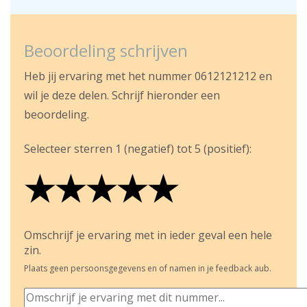
Beoordeling schrijven
Heb jij ervaring met het nummer 0612121212 en
wil je deze delen. Schrijf hieronder een
beoordeling.
Selecteer sterren 1 (negatief) tot 5 (positief):
★
★
★
★
★
★
★
★
★
★
★
★
★
★
★
Omschrijf je ervaring met in ieder geval een hele
zin.
Plaats geen persoonsgegevens en of namen in je feedback aub.