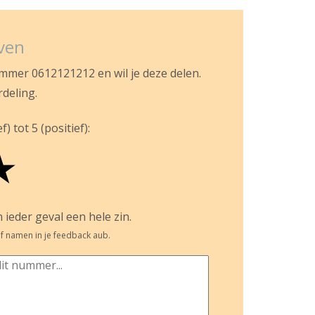
jven
ummer 0612121212 en wil je deze delen.
rdeling.
) tot 5 (positief):
★
 ieder geval een hele zin.
f namen in je feedback aub.