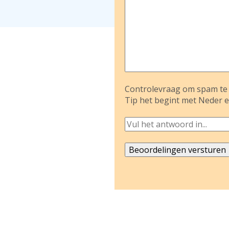
Controlevraag om spam te 
Tip het begint met Neder e