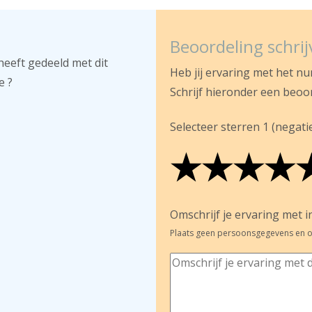
Beoordeling schri
heeft gedeeld met dit
Heb jij ervaring met het n
e ?
Schrijf hieronder een beoo
Selecteer sterren 1 (negatief
★
★
★
★
★
★
★
★
★
★
★
★
★
★
Omschrijf je ervaring met in
Plaats geen persoonsgegevens en o