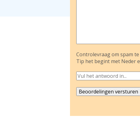
Controlevraag om spam te 
Tip het begint met Neder e