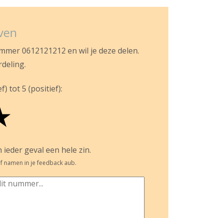
jven
ummer 0612121212 en wil je deze delen.
rdeling.
) tot 5 (positief):
★
 ieder geval een hele zin.
f namen in je feedback aub.