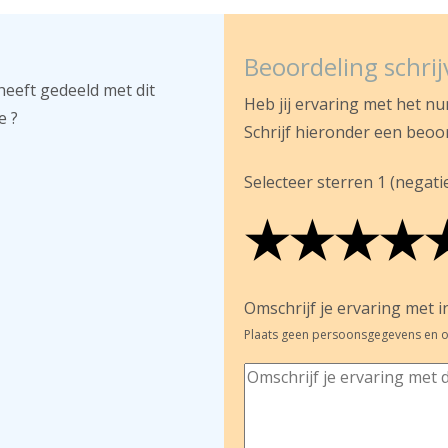
Beoordeling schri
heeft gedeeld met dit
Heb jij ervaring met het n
e ?
Schrijf hieronder een beoo
Selecteer sterren 1 (negatief
★
★
★
★
★
★
★
★
★
★
★
★
★
★
Omschrijf je ervaring met in
Plaats geen persoonsgegevens en o