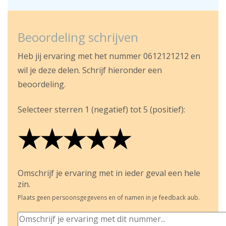
Beoordeling schrijven
Heb jij ervaring met het nummer 0612121212 en
wil je deze delen. Schrijf hieronder een
beoordeling.
Selecteer sterren 1 (negatief) tot 5 (positief):
★
★
★
★
★
★
★
★
★
★
★
★
★
★
★
Omschrijf je ervaring met in ieder geval een hele
zin.
Plaats geen persoonsgegevens en of namen in je feedback aub.