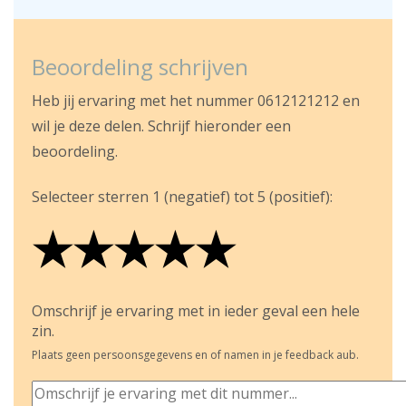
Beoordeling schrijven
Heb jij ervaring met het nummer 0612121212 en
wil je deze delen. Schrijf hieronder een
beoordeling.
Selecteer sterren 1 (negatief) tot 5 (positief):
★
★
★
★
★
★
★
★
★
★
★
★
★
★
★
Omschrijf je ervaring met in ieder geval een hele
zin.
Plaats geen persoonsgegevens en of namen in je feedback aub.