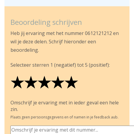
Beoordeling schrijven
Heb jij ervaring met het nummer 0612121212 en
wil je deze delen. Schrijf hieronder een
beoordeling.
Selecteer sterren 1 (negatief) tot 5 (positief):
★
★
★
★
★
★
★
★
★
★
★
★
★
★
★
Omschrijf je ervaring met in ieder geval een hele
zin.
Plaats geen persoonsgegevens en of namen in je feedback aub.