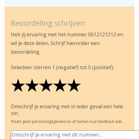
Beoordeling schrijven
Heb jij ervaring met het nummer 0612121212 en
wil je deze delen. Schrijf hieronder een
beoordeling.
Selecteer sterren 1 (negatief) tot 5 (positief):
★
★
★
★
★
★
★
★
★
★
★
★
★
★
★
Omschrijf je ervaring met in ieder geval een hele
zin.
Plaats geen persoonsgegevens en of namen in je feedback aub.