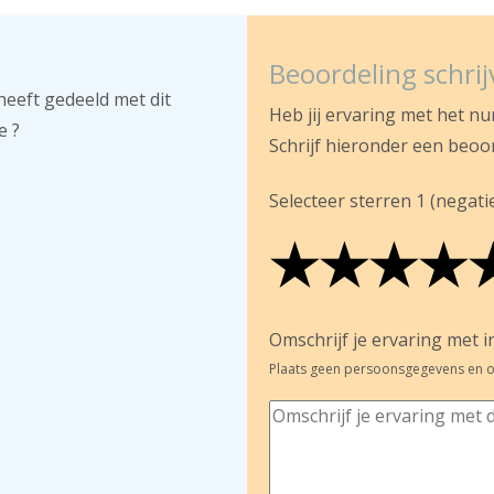
Beoordeling schri
heeft gedeeld met dit
Heb jij ervaring met het n
e ?
Schrijf hieronder een beoo
Selecteer sterren 1 (negatief
★
★
★
★
★
★
★
★
★
★
★
★
★
★
Omschrijf je ervaring met in
Plaats geen persoonsgegevens en o