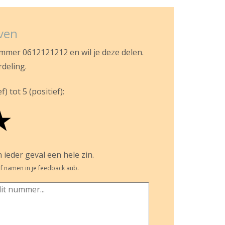
jven
ummer 0612121212 en wil je deze delen.
rdeling.
) tot 5 (positief):
★
 ieder geval een hele zin.
f namen in je feedback aub.