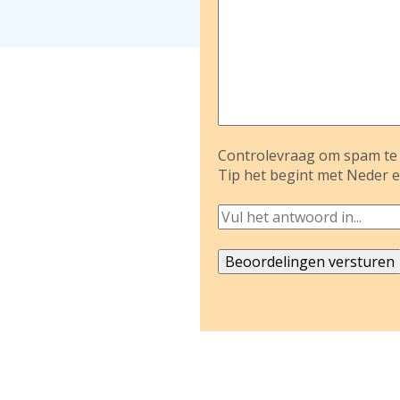
Controlevraag om spam te 
Tip het begint met Neder e