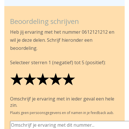
Beoordeling schrijven
Heb jij ervaring met het nummer 0612121212 en
wil je deze delen. Schrijf hieronder een
beoordeling.
Selecteer sterren 1 (negatief) tot 5 (positief):
★
★
★
★
★
★
★
★
★
★
★
★
★
★
★
Omschrijf je ervaring met in ieder geval een hele
zin.
Plaats geen persoonsgegevens en of namen in je feedback aub.