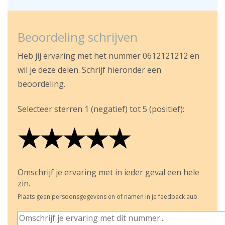
Beoordeling schrijven
Heb jij ervaring met het nummer 0612121212 en
wil je deze delen. Schrijf hieronder een
beoordeling.
Selecteer sterren 1 (negatief) tot 5 (positief):
★
★
★
★
★
★
★
★
★
★
★
★
★
★
★
Omschrijf je ervaring met in ieder geval een hele
zin.
Plaats geen persoonsgegevens en of namen in je feedback aub.