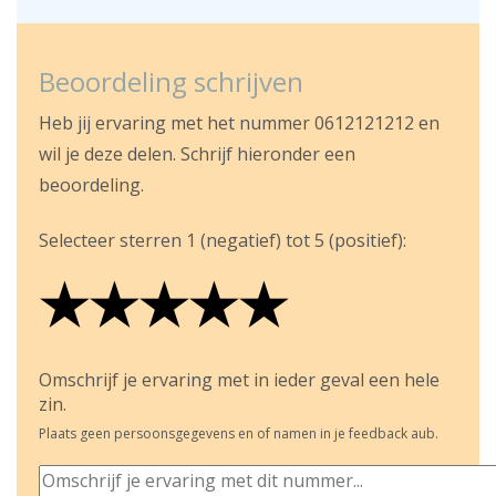
Beoordeling schrijven
Heb jij ervaring met het nummer 0612121212 en
wil je deze delen. Schrijf hieronder een
beoordeling.
Selecteer sterren 1 (negatief) tot 5 (positief):
★
★
★
★
★
★
★
★
★
★
★
★
★
★
★
Omschrijf je ervaring met in ieder geval een hele
zin.
Plaats geen persoonsgegevens en of namen in je feedback aub.