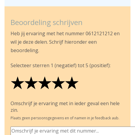
Beoordeling schrijven
Heb jij ervaring met het nummer 0612121212 en
wil je deze delen. Schrijf hieronder een
beoordeling.
Selecteer sterren 1 (negatief) tot 5 (positief):
★
★
★
★
★
★
★
★
★
★
★
★
★
★
★
Omschrijf je ervaring met in ieder geval een hele
zin.
Plaats geen persoonsgegevens en of namen in je feedback aub.