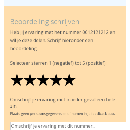
Beoordeling schrijven
Heb jij ervaring met het nummer 0612121212 en
wil je deze delen. Schrijf hieronder een
beoordeling.
Selecteer sterren 1 (negatief) tot 5 (positief):
★
★
★
★
★
★
★
★
★
★
★
★
★
★
★
Omschrijf je ervaring met in ieder geval een hele
zin.
Plaats geen persoonsgegevens en of namen in je feedback aub.