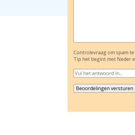
Controlevraag om spam te 
Tip het begint met Neder e