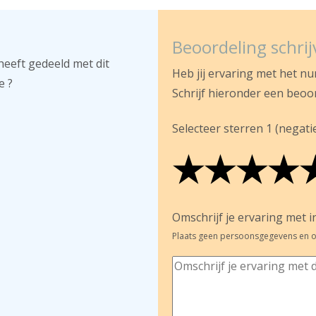
Beoordeling schri
heeft gedeeld met dit
Heb jij ervaring met het n
e ?
Schrijf hieronder een beoo
Selecteer sterren 1 (negatief
★
★
★
★
★
★
★
★
★
★
★
★
★
★
Omschrijf je ervaring met in
Plaats geen persoonsgegevens en o