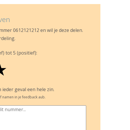
jven
ummer 0612121212 en wil je deze delen.
rdeling.
) tot 5 (positief):
★
 ieder geval een hele zin.
f namen in je feedback aub.