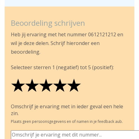
Beoordeling schrijven
Heb jij ervaring met het nummer 0612121212 en
wil je deze delen. Schrijf hieronder een
beoordeling.
Selecteer sterren 1 (negatief) tot 5 (positief):
★
★
★
★
★
★
★
★
★
★
★
★
★
★
★
Omschrijf je ervaring met in ieder geval een hele
zin.
Plaats geen persoonsgegevens en of namen in je feedback aub.