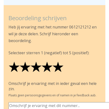
Beoordeling schrijven
Heb jij ervaring met het nummer 0612121212 en
wil je deze delen. Schrijf hieronder een
beoordeling.
Selecteer sterren 1 (negatief) tot 5 (positief):
★
★
★
★
★
★
★
★
★
★
★
★
★
★
★
Omschrijf je ervaring met in ieder geval een hele
zin.
Plaats geen persoonsgegevens en of namen in je feedback aub.