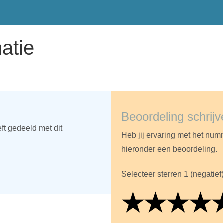
atie
Beoordeling schrijv
eft gedeeld met dit
Heb jij ervaring met het num
hieronder een beoordeling.
Selecteer sterren 1 (negatief) 
★
★
★
★
★
★
★
★
★
★
★
★
★
★