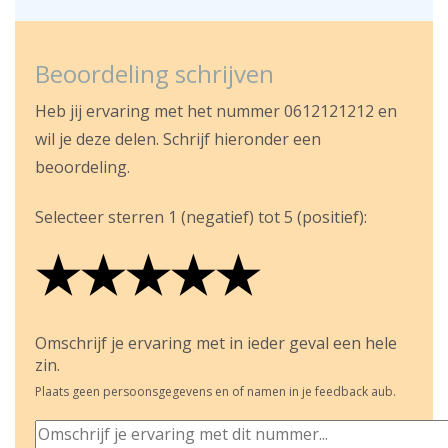
Beoordeling schrijven
Heb jij ervaring met het nummer 0612121212 en
wil je deze delen. Schrijf hieronder een
beoordeling.
Selecteer sterren 1 (negatief) tot 5 (positief):
★
★
★
★
★
★
★
★
★
★
★
★
★
★
★
Omschrijf je ervaring met in ieder geval een hele
zin.
Plaats geen persoonsgegevens en of namen in je feedback aub.