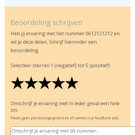
Beoordeling schrijven
Heb jij ervaring met het nummer 0612121212 en
wil je deze delen. Schrijf hieronder een
beoordeling.
Selecteer sterren 1 (negatief) tot 5 (positief):
★
★
★
★
★
★
★
★
★
★
★
★
★
★
★
Omschrijf je ervaring met in ieder geval een hele
zin.
Plaats geen persoonsgegevens en of namen in je feedback aub.