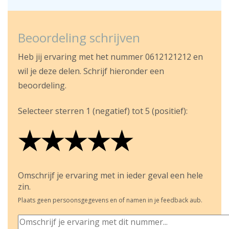
Beoordeling schrijven
Heb jij ervaring met het nummer 0612121212 en
wil je deze delen. Schrijf hieronder een
beoordeling.
Selecteer sterren 1 (negatief) tot 5 (positief):
★
★
★
★
★
★
★
★
★
★
★
★
★
★
★
Omschrijf je ervaring met in ieder geval een hele
zin.
Plaats geen persoonsgegevens en of namen in je feedback aub.