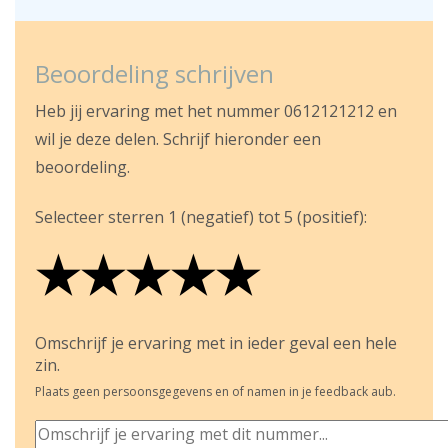
Beoordeling schrijven
Heb jij ervaring met het nummer 0612121212 en
wil je deze delen. Schrijf hieronder een
beoordeling.
Selecteer sterren 1 (negatief) tot 5 (positief):
★
★
★
★
★
★
★
★
★
★
★
★
★
★
★
Omschrijf je ervaring met in ieder geval een hele
zin.
Plaats geen persoonsgegevens en of namen in je feedback aub.