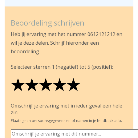
Beoordeling schrijven
Heb jij ervaring met het nummer 0612121212 en
wil je deze delen. Schrijf hieronder een
beoordeling.
Selecteer sterren 1 (negatief) tot 5 (positief):
★
★
★
★
★
★
★
★
★
★
★
★
★
★
★
Omschrijf je ervaring met in ieder geval een hele
zin.
Plaats geen persoonsgegevens en of namen in je feedback aub.