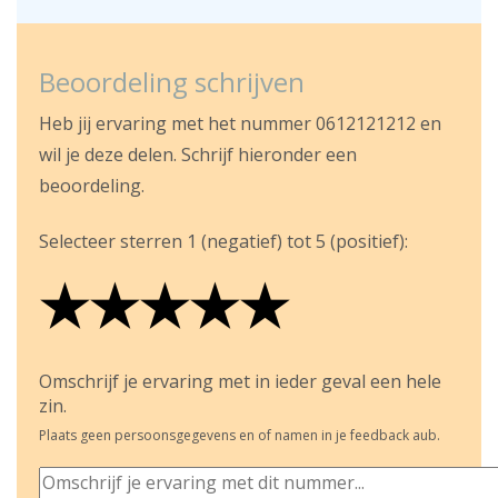
Beoordeling schrijven
Heb jij ervaring met het nummer 0612121212 en
wil je deze delen. Schrijf hieronder een
beoordeling.
Selecteer sterren 1 (negatief) tot 5 (positief):
★
★
★
★
★
★
★
★
★
★
★
★
★
★
★
Omschrijf je ervaring met in ieder geval een hele
zin.
Plaats geen persoonsgegevens en of namen in je feedback aub.