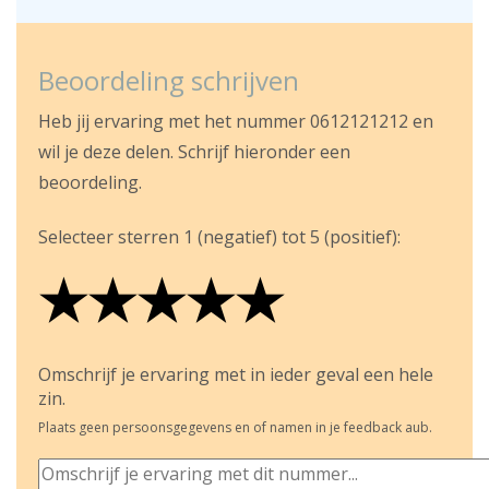
Beoordeling schrijven
Heb jij ervaring met het nummer 0612121212 en
wil je deze delen. Schrijf hieronder een
beoordeling.
Selecteer sterren 1 (negatief) tot 5 (positief):
★
★
★
★
★
★
★
★
★
★
★
★
★
★
★
Omschrijf je ervaring met in ieder geval een hele
zin.
Plaats geen persoonsgegevens en of namen in je feedback aub.