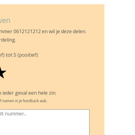
jven
ummer 0612121212 en wil je deze delen.
rdeling.
) tot 5 (positief):
★
 ieder geval een hele zin.
f namen in je feedback aub.