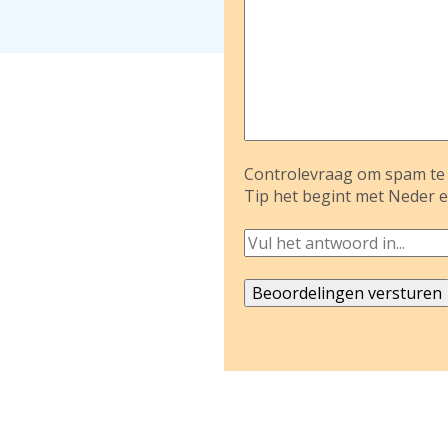
Controlevraag om spam te 
Tip het begint met Neder e