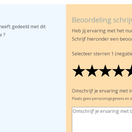
Beoordeling schri
heeft gedeeld met dit
Heb jij ervaring met het n
e ?
Schrijf hieronder een beoo
Selecteer sterren 1 (negatief
★
★
★
★
★
★
★
★
★
★
★
★
★
★
Omschrijf je ervaring met in
Plaats geen persoonsgegevens en o