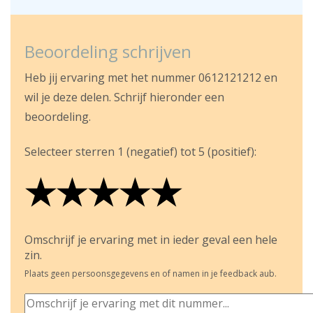
Beoordeling schrijven
Heb jij ervaring met het nummer 0612121212 en
wil je deze delen. Schrijf hieronder een
beoordeling.
Selecteer sterren 1 (negatief) tot 5 (positief):
★
★
★
★
★
★
★
★
★
★
★
★
★
★
★
Omschrijf je ervaring met in ieder geval een hele
zin.
Plaats geen persoonsgegevens en of namen in je feedback aub.