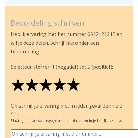
Beoordeling schrijven
Heb jij ervaring met het nummer 0612121212 en
wil je deze delen. Schrijf hieronder een
beoordeling.
Selecteer sterren 1 (negatief) tot 5 (positief):
★
★
★
★
★
★
★
★
★
★
★
★
★
★
★
Omschrijf je ervaring met in ieder geval een hele
zin.
Plaats geen persoonsgegevens en of namen in je feedback aub.