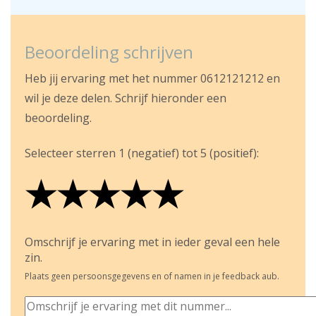
Beoordeling schrijven
Heb jij ervaring met het nummer 0612121212 en
wil je deze delen. Schrijf hieronder een
beoordeling.
Selecteer sterren 1 (negatief) tot 5 (positief):
★
★
★
★
★
★
★
★
★
★
★
★
★
★
★
Omschrijf je ervaring met in ieder geval een hele
zin.
Plaats geen persoonsgegevens en of namen in je feedback aub.