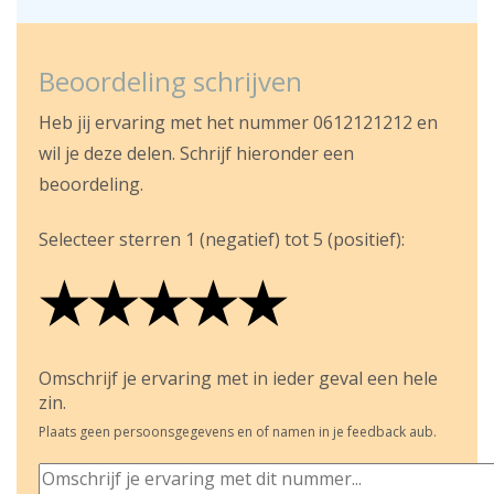
Beoordeling schrijven
Heb jij ervaring met het nummer 0612121212 en
wil je deze delen. Schrijf hieronder een
beoordeling.
Selecteer sterren 1 (negatief) tot 5 (positief):
★
★
★
★
★
★
★
★
★
★
★
★
★
★
★
Omschrijf je ervaring met in ieder geval een hele
zin.
Plaats geen persoonsgegevens en of namen in je feedback aub.