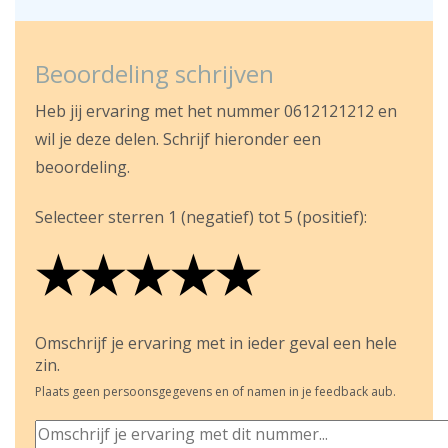
Beoordeling schrijven
Heb jij ervaring met het nummer 0612121212 en
wil je deze delen. Schrijf hieronder een
beoordeling.
Selecteer sterren 1 (negatief) tot 5 (positief):
★
★
★
★
★
★
★
★
★
★
★
★
★
★
★
Omschrijf je ervaring met in ieder geval een hele
zin.
Plaats geen persoonsgegevens en of namen in je feedback aub.