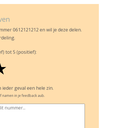
jven
ummer 0612121212 en wil je deze delen.
rdeling.
) tot 5 (positief):
★
 ieder geval een hele zin.
f namen in je feedback aub.