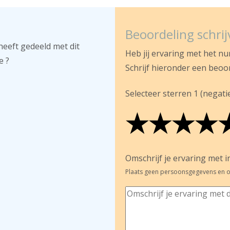
Beoordeling schri
heeft gedeeld met dit
Heb jij ervaring met het n
e ?
Schrijf hieronder een beoo
Selecteer sterren 1 (negatief
★
★
★
★
★
★
★
★
★
★
★
★
★
★
Omschrijf je ervaring met in
Plaats geen persoonsgegevens en o