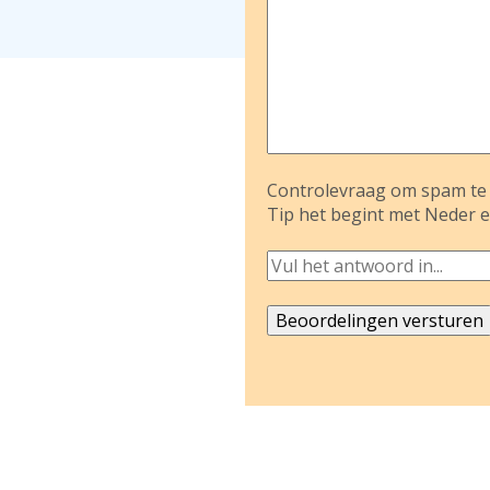
Controlevraag om spam te 
Tip het begint met Neder e