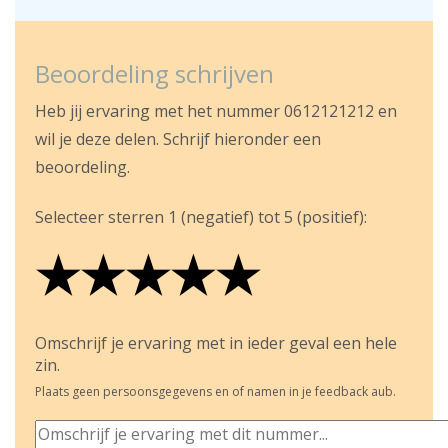
Beoordeling schrijven
Heb jij ervaring met het nummer 0612121212 en
wil je deze delen. Schrijf hieronder een
beoordeling.
Selecteer sterren 1 (negatief) tot 5 (positief):
★
★
★
★
★
★
★
★
★
★
★
★
★
★
★
Omschrijf je ervaring met in ieder geval een hele
zin.
Plaats geen persoonsgegevens en of namen in je feedback aub.