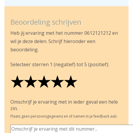
Beoordeling schrijven
Heb jij ervaring met het nummer 0612121212 en
wil je deze delen. Schrijf hieronder een
beoordeling.
Selecteer sterren 1 (negatief) tot 5 (positief):
★
★
★
★
★
★
★
★
★
★
★
★
★
★
★
Omschrijf je ervaring met in ieder geval een hele
zin.
Plaats geen persoonsgegevens en of namen in je feedback aub.