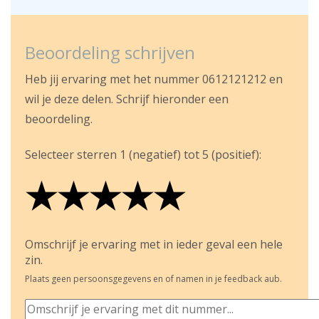
Beoordeling schrijven
Heb jij ervaring met het nummer 0612121212 en
wil je deze delen. Schrijf hieronder een
beoordeling.
Selecteer sterren 1 (negatief) tot 5 (positief):
★
★
★
★
★
★
★
★
★
★
★
★
★
★
★
Omschrijf je ervaring met in ieder geval een hele
zin.
Plaats geen persoonsgegevens en of namen in je feedback aub.