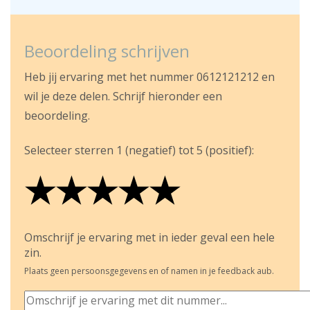
Beoordeling schrijven
Heb jij ervaring met het nummer 0612121212 en
wil je deze delen. Schrijf hieronder een
beoordeling.
Selecteer sterren 1 (negatief) tot 5 (positief):
★
★
★
★
★
★
★
★
★
★
★
★
★
★
★
Omschrijf je ervaring met in ieder geval een hele
zin.
Plaats geen persoonsgegevens en of namen in je feedback aub.