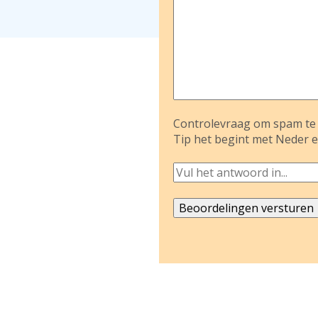
Controlevraag om spam te 
Tip het begint met Neder e