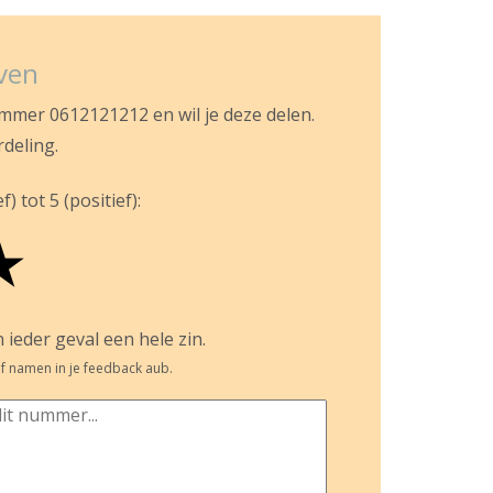
jven
ummer 0612121212 en wil je deze delen.
rdeling.
) tot 5 (positief):
★
 ieder geval een hele zin.
f namen in je feedback aub.