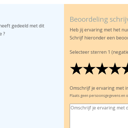
Beoordeling schri
heeft gedeeld met dit
Heb jij ervaring met het n
e ?
Schrijf hieronder een beoo
Selecteer sterren 1 (negatief
★
★
★
★
★
★
★
★
★
★
★
★
★
★
Omschrijf je ervaring met in
Plaats geen persoonsgegevens en o