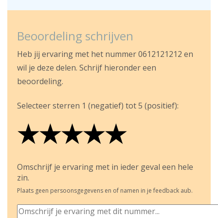
Beoordeling schrijven
Heb jij ervaring met het nummer 0612121212 en
wil je deze delen. Schrijf hieronder een
beoordeling.
Selecteer sterren 1 (negatief) tot 5 (positief):
★
★
★
★
★
★
★
★
★
★
★
★
★
★
★
Omschrijf je ervaring met in ieder geval een hele
zin.
Plaats geen persoonsgegevens en of namen in je feedback aub.