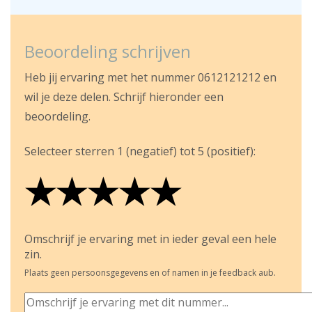
Beoordeling schrijven
Heb jij ervaring met het nummer 0612121212 en
wil je deze delen. Schrijf hieronder een
beoordeling.
Selecteer sterren 1 (negatief) tot 5 (positief):
★
★
★
★
★
★
★
★
★
★
★
★
★
★
★
Omschrijf je ervaring met in ieder geval een hele
zin.
Plaats geen persoonsgegevens en of namen in je feedback aub.