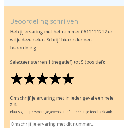
Beoordeling schrijven
Heb jij ervaring met het nummer 0612121212 en
wil je deze delen. Schrijf hieronder een
beoordeling.
Selecteer sterren 1 (negatief) tot 5 (positief):
★
★
★
★
★
★
★
★
★
★
★
★
★
★
★
Omschrijf je ervaring met in ieder geval een hele
zin.
Plaats geen persoonsgegevens en of namen in je feedback aub.