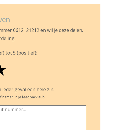
jven
ummer 0612121212 en wil je deze delen.
rdeling.
) tot 5 (positief):
★
 ieder geval een hele zin.
f namen in je feedback aub.