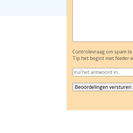
Controlevraag om spam te 
Tip het begint met Neder e