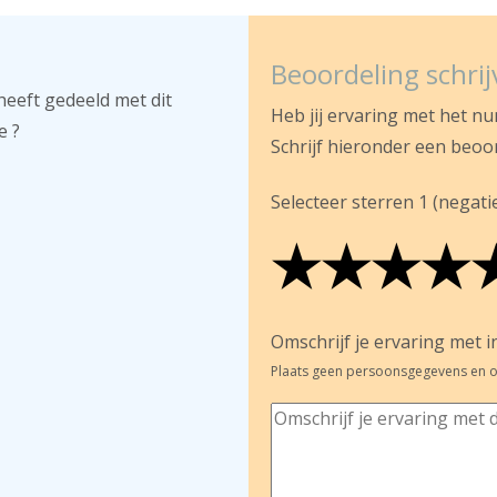
Beoordeling schri
heeft gedeeld met dit
Heb jij ervaring met het n
e ?
Schrijf hieronder een beoo
Selecteer sterren 1 (negatief
★
★
★
★
★
★
★
★
★
★
★
★
★
★
Omschrijf je ervaring met in
Plaats geen persoonsgegevens en o