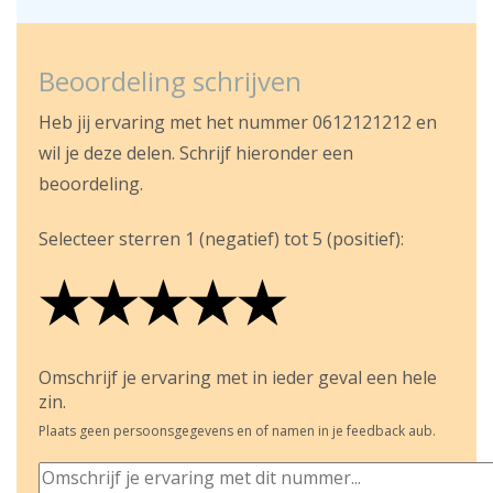
Beoordeling schrijven
Heb jij ervaring met het nummer 0612121212 en
wil je deze delen. Schrijf hieronder een
beoordeling.
Selecteer sterren 1 (negatief) tot 5 (positief):
★
★
★
★
★
★
★
★
★
★
★
★
★
★
★
Omschrijf je ervaring met in ieder geval een hele
zin.
Plaats geen persoonsgegevens en of namen in je feedback aub.